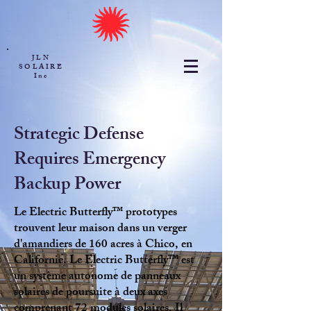
JLN
SOLAIRE
Inc
Strategic Defense
Requires Emergency
Backup Power
Le
Electric Butterfly™
prototypes
trouvent leur maison dans un verger
d'amandiers de 160 acres à Chico, en
Californie. Le
Electric Butterfly™
est
un système autonome de panneaux
solaires de poursuite à deux axes
comprenant 72 modules solaires. Il