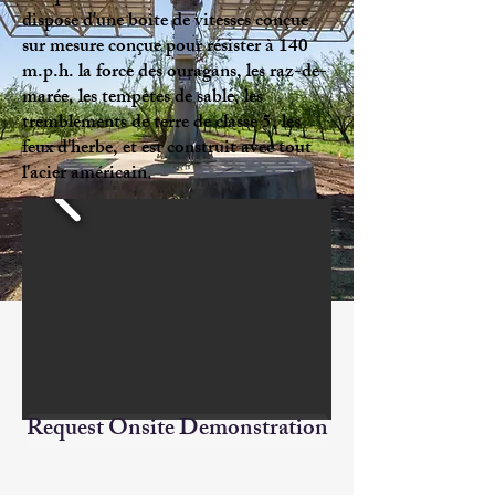
dispose d'une boîte de vitesses conçue
sur mesure conçue pour résister à 140
m.p.h. la force des ouragans, les raz-de-
marée, les tempêtes de sable, les
tremblements de terre de classe 5, les
feux d'herbe, et est construit avec tout
l'acier américain.
Request Onsite Demonstration